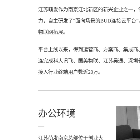
江苏萌发作为南京江北新区的新兴企业之一，
力，自主研发了“面向场景的BUD连接云平台
物联网拓展。
平台上线以来，得到运营商、方案商、集成商
连完成科大讯飞、国美物联、江苏吴通、深圳普创
接入行业终端用户数近20万。
办公环境
江苏萌发南京总部位于创业大