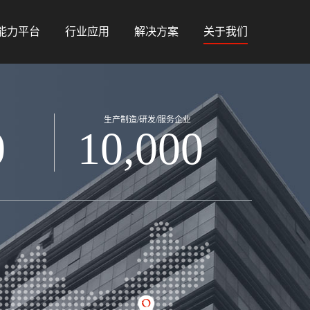
能力平台
行业应用
解决方案
关于我们
生产制造/研发/服务企业
0
10,000