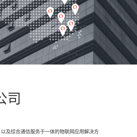
公司
，以及综合通信服务于一体的物联网应用解决方