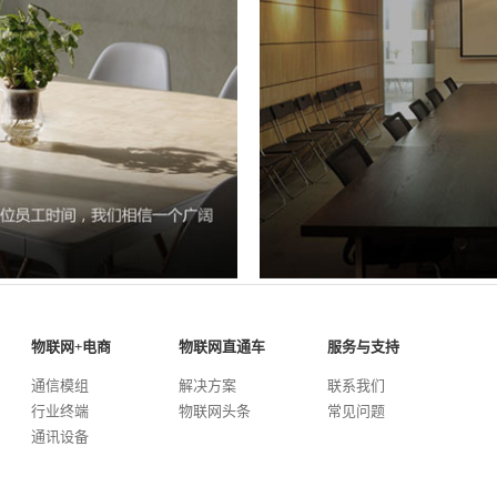
物联网+电商
物联网直通车
服务与支持
通信模组
解决方案
联系我们
行业终端
物联网头条
常见问题
通讯设备