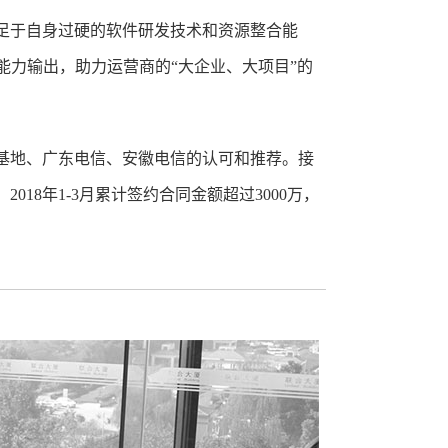
足于自身过硬的软件研发技术和资源整合能
能力输出，助力运营商的“大企业、大项目”的
基地、广东电信、安徽电信的认可和推荐。接
8年1-3月累计签约合同金额超过3000万，