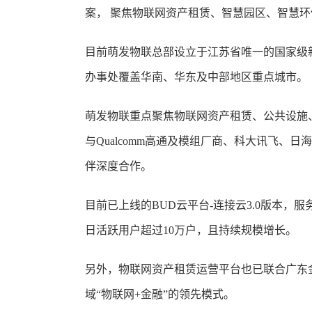
案， 聚焦物联网资产租赁、智慧园区、智慧
目前萌发物联总部设立于江苏省唯一的国家级
办事处覆盖华南、华东及中部地区重点城市。
萌发物联重点聚焦物联网资产租赁、公共设施
与Qualcomm高通及模组厂商、科大讯飞
伴深度合作。
目前已上线的BUD云平台-连接云3.0版本
日活跃用户超过10万户，且持续规模增长。
另外，物联网资产租赁运营平台也已联合广东
域“物联网+金融”的领先模式。