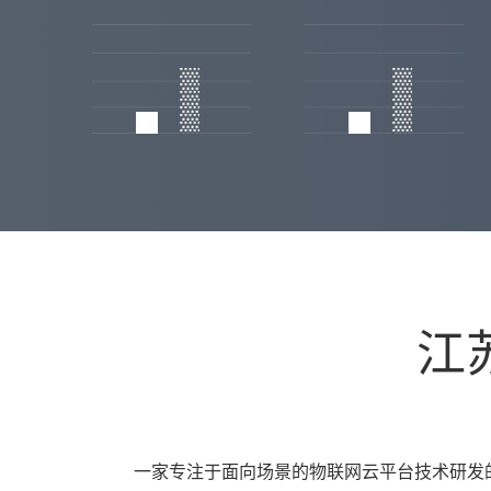
江
一家专注于面向场景的物联网云平台技术研发