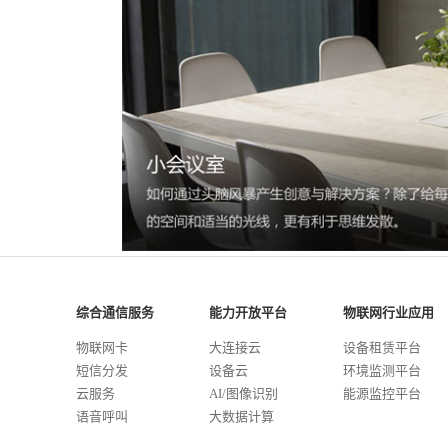
综合通信服务
能力开放平台
物联网行业应用
物联网卡
大连接云
设备租赁平台
短信分发
设备云
环境监测平台
云服务
AI/图像识别
能源监控平台
语音呼叫
大数据计算