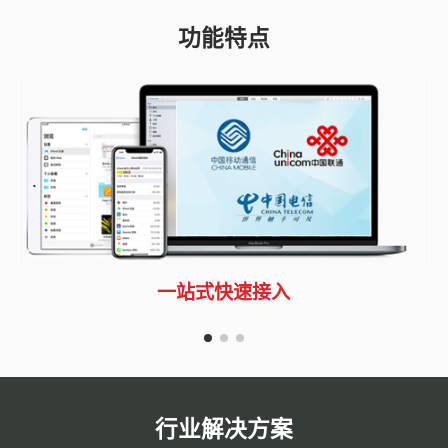
功
能
特
点
2
一站式快速接入
行
业
解
决
方
案