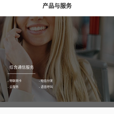
产
品
与
服
务
综合通信服务
- 物联网卡
- 短信分发
- 云服务
- 语音呼叫