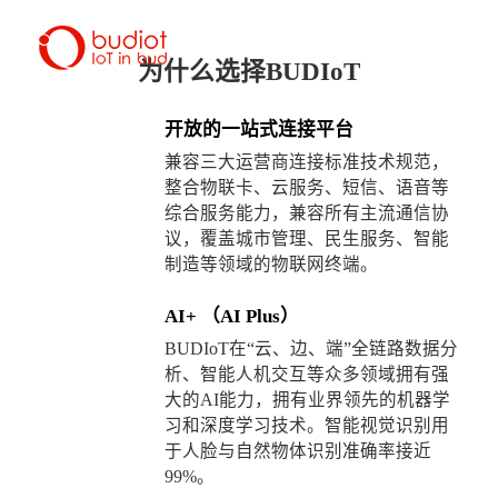
领
先
流
量
为
什
么
选
择
B
U
D
I
o
T
万
物
互
联
开放的一站式连接平台
兼容三大运营商连接标准技术规范，
整合物联卡、云服务、短信、语音等
综合服务能力，兼容所有主流通信协
议，覆盖城市管理、民生服务、智能
制造等领域的物联网终端。
领
先
的
物
联
网
场
景
云
和
AI+ （AI Plus）
行
业
定
制
解
决
方
案
商
BUDIoT在“云、边、端”全链路数据分
析、智能人机交互等众多领域拥有强
I
n
d
u
s
t
r
y
-
l
e
a
d
i
n
g
I
o
T
S
c
e
n
a
r
i
o
C
l
o
u
d
&
大的AI能力，拥有业界领先的机器学
C
u
s
t
o
m
i
z
e
d
S
o
l
u
t
i
o
n
P
r
o
v
i
d
e
r
习和深度学习技术。智能视觉识别用
于人脸与自然物体识别准确率接近
99%。